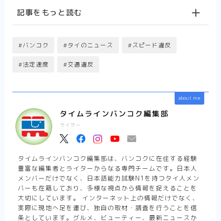
e
e
e
t
t
e
y
記事をもっと読む
o
a
b
s
e
n
L
g
#バンコク
#タイのニュース
#スピード違反
d
o
A
r
a
i
l
#法定速度
#交通違反
s
o
p
e
n
e
k
p
s
k
T
about me
t
r
タイムラインバンコク編集部
ライター
a
n
タイムラインバンコク編集部は、バンコクに在住する経験
豊富な編集者とライターからなる専門チームです。日本人
s
メンバーだけでなく、日本語能力試験N1を持つタイ人メン
バーも在籍しており、多様な視点から情報を捉えることを
l
大切にしています。 インターネット上の情報だけでなく、
実際に現地へ足を運び、独自の取材・調査を行うことを信
a
条としています。グルメ、ビューティー、最新ニュースか