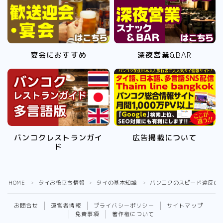
宴会におすすめ
深夜営業&BAR
バンコクレストランガイ
広告掲載について
ド
Follow Me
HOME
タイお役立ち情報
タイの基本知識
バンコクのスピード違反の
＞
＞
＞
お問合せ
運営者情報
プライバシーポリシー
サイトマップ
免責事項
著作権について