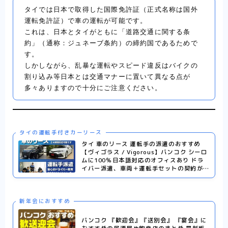
タイでは日本で取得した国際免許証（正式名称は国外
運転免許証）で車の運転が可能です。
これは、日本とタイがともに「道路交通に関する条
約」（通称：ジュネーブ条約）の締約国であるためで
す。
しかしながら、乱暴な運転やスピード違反はバイクの
割り込み等日本とは交通マナーに置いて異なる点が
多々ありますので十分にご注意ください。
タイの運転手付きカーリース
タイ 車のリース 運転手の派遣のおすすめ
【ヴィゴラス / Vigorous】バンコク シーロ
ムに100％日本語対応のオフィスあり ドラ
イバー派遣、車両＋運転手セットの契約がお
得
新年会におすすめ
バンコク 『歓迎会』『送別会』 『宴会』に