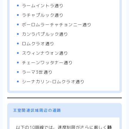
ラームイントラ通り
タイ旅行に役立つ タイ語フレーズ集
ラチャプルック通り
ボーロムラーチャチョンニー通り
Instagram認証コールバック
カンラパプルック通り
ロムクラオ通り
著作権について
スウィンナウォン通り
免責事項
チェーンワッタナー通り
ラーマ3世通り
免責
シーナカリン-ロムクラオ通り
バンコクぐるめ部
คู่มือแนะนำร้านอาหารญี่ปุ่นในกรุงเทพฯ
王室関連区域周辺の道路
タイムラインバンコク｜タイの観光・グルメ・生
以下の10路線では、速度制限がさらに厳しく
時