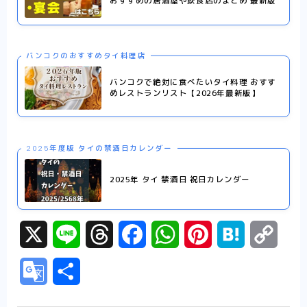
おすすめの居酒屋や飲食店のまとめ 最新版
バンコクのおすすめタイ料理店
バンコクで絶対に食べたいタイ料理 おすす
めレストランリスト【2026年最新版】
2025年度版 タイの禁酒日カレンダー
2025年 タイ 禁酒日 祝日カレンダー
X
L
T
F
W
P
H
C
i
h
a
h
i
a
o
G
共
n
r
c
a
n
t
p
o
有