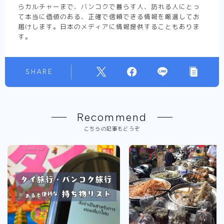
らカルチャーまで、バンコクで暮らす人、訪れる人にとっ
t
て本当に価値のある、正確で信頼できる情報を厳選してお
届けします。日本のメディアに情報提供することもありま
e
す。
SHARE
Recommend
こちらの記事もどうぞ