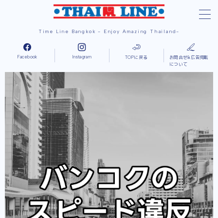
Time Line Bangkok - Enjoy Amazing Thailand-
MENU
Facebook
Instagram
TOPに戻る
お問合せ&広告掲載
ホーム
について
グルメ
バンコクを中心としたタイランドのグルメやレ
ストラン・ランチやディナーやバーの情報です。
日本料理(エリア別)
バンコクを中心としたタイラン
ドにある日本料理のレストラン情報です。
アソーク(Asoke)
スクンビット通りのアソーク
エリアの日本料理店を紹介します。
プロンポン(Phrom Phong)
スクンビット通
りのプロンポンエリアの日本料理店を紹介します。
トンロー(Thonglor)
スクンビット通りのトン
ローエリアの日本料理店を紹介します。
エカマイ(Ekamai)
スクンビット通りのエカマ