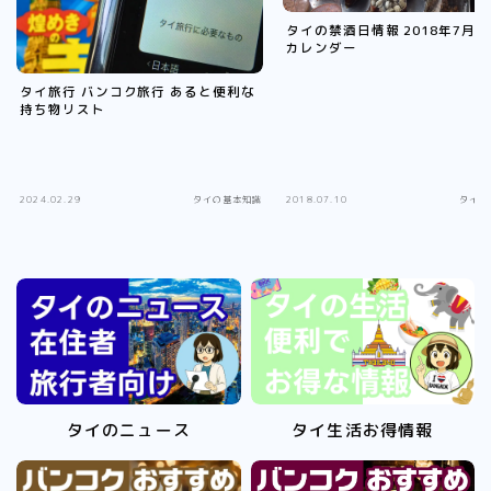
タイの禁酒日情報 2018年7月 
カレンダー
タイ旅行 バンコク旅行 あると便利な
持ち物リスト
2024.02.29
タイの基本知識
2018.07.10
タイの
タイのニュース
タイ生活お得情報