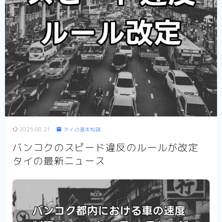
イエリアの日本料理店を紹介します。
プラカノン(Phrakanong)
スクンビット通り
のプラカノンエリアの日本料理店を紹介します。
オンヌット(Onnut)
スクンビット通りのオンヌ
ットエリアの日本料理店を紹介します。
その他 (Sukhumvit)
スクンビット通りのその
他のエリアの日本料理店を紹介します。
シーロム・タニヤ・パッポン
シーロム タニ
ヤ パッポンエリアの日本料理店を紹介します。
バンコク その他
バンコクのその他エリアの日本
料理の紹介です。
2025.08.21
タイの基本知識
タイ料理
バンコクを中心としたタイランドにあるタイ
バンコクのスピード違反のルールが改定
料理のレストラン情報です。
タイの最新ニュース
西洋料理
バンコクを中心としたタイランドにある西洋
料理・イタリアン・フレンチ・ステーキ等の欧米料理のレ
ストラン情報です。
多国籍料理
バンコクを中心としたタイランドにある多
国籍料理店のレストラン情報です。
デリバリー
バンコクのデリバリーできるお店の情報を