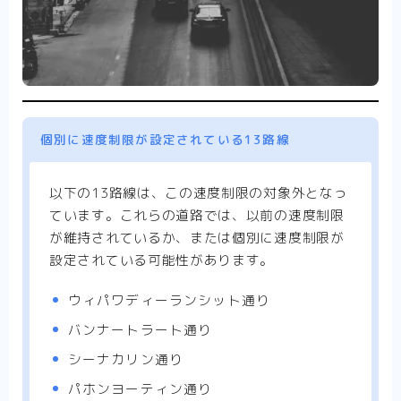
のタイランドのお役立ち情報紹介です。
タイのニュース
タイやバンコクのニュースをお伝え
します。
タイ生活お得情報
タイランドの生活におけるお得な
情報です。
バンコクぐるめ部
バンコクの最新飲食店・居酒屋・
個別に速度制限が設定されている13路線
レストラン等の情報をお伝えします。
タイで活躍する女性のコラム
以下の13路線は、この速度制限の対象外となっ
タイの日系企業・日本人がいる会社
タイで注目
ています。これらの道路では、以前の速度制限
されている日系企業の紹介や取り組みの他タイで活躍され
が維持されているか、または個別に速度制限が
ている日本人を紹介します。
設定されている可能性があります。
お問合せ
ウィパワディーランシット通り
バンナートラート通り
運営者情報
シーナカリン通り
AI Sitemap (LLMs.txt)
パホンヨーティン通り